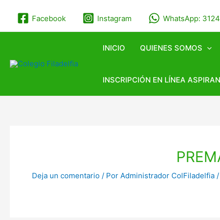
Ir
Navegación
al
de
Facebook
Instagram
WhatsApp: 312
contenido
entradas
INICIO
QUIENES SOMOS
INSCRIPCIÓN EN LÍNEA ASPIRA
PREM
Deja un comentario
/ Por
Administrador ColFiladelfia