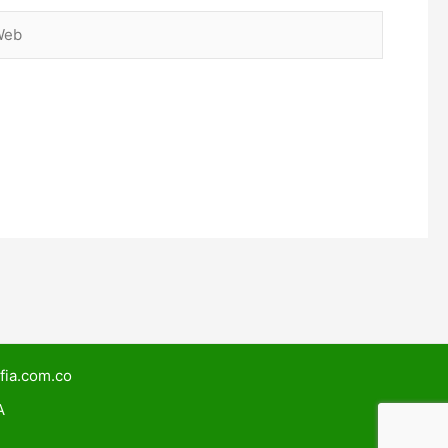
b
lfia.com.co
A