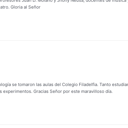
 profesores Juan D. Molano y Jhony Neusa, docentes de música y
tro. Gloria al Señor
ología se tomaron las aulas del Colegio Filadelfia. Tanto estud
s experimentos. Gracias Señor por este maravilloso día.