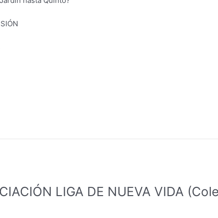
 Jardín hasta Quinto?
ISIÓN
s
IACIÓN LIGA DE NUEVA VIDA (Colegi