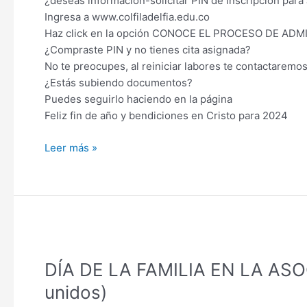
¿deseas información-solicitar PIN de inscripción para
DE
Ingresa a www.colfiladelfia.edu.co
AÑO
Haz click en la opción CONOCE EL PROCESO DE ADM
2023
¿Compraste PIN y no tienes cita asignada?
E
No te preocupes, al reiniciar labores te contactaremo
INICIO
¿Estás subiendo documentos?
2024
Puedes seguirlo haciendo en la página
Feliz fin de año y bendiciones en Cristo para 2024
Leer más »
DÍA
DE
DÍA DE LA FAMILIA EN LA ASOC
LA
FAMILIA
unidos)
EN