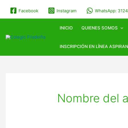
Ir
Paginación
al
de
Facebook
Instagram
WhatsApp: 312
contenido
entradas
INICIO
QUIENES SOMOS
INSCRIPCIÓN EN LÍNEA ASPIRA
Nombre del au