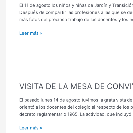
EN
El 11 de agosto los niños y niñas de Jardín y Transició
PREESCOLAR
Después de compartir las profesiones a las que se de
más fotos del precioso trabajo de las docentes y los e
Leer más »
VISITA
DE
VISITA DE LA MESA DE CONV
LA
MESA
DE
El pasado lunes 14 de agosto tuvimos la grata vista d
CONVIVENCIA
orientó a los docentes del colegio al respecto de los 
ESCOLAR
decreto reglamentario 1965. La actividad, que incluyó 
DE
CHAPINERO
Leer más »