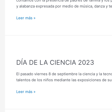
contamos con la presencia de padres de familia y los
FILADELFIA
y alabanza expresada por medio de música, danza y tea
CENTRAL
Y
Leer más »
37
ANIVERSARIO
COLEGIO
FILADELFIA
DÍA
DE
DÍA DE LA CIENCIA 2023
LA
CIENCIA
2023
El pasado viernes 8 de septiembre la ciencia y la tecn
talentos de los niños mediante las exposiciones de su
Leer más »