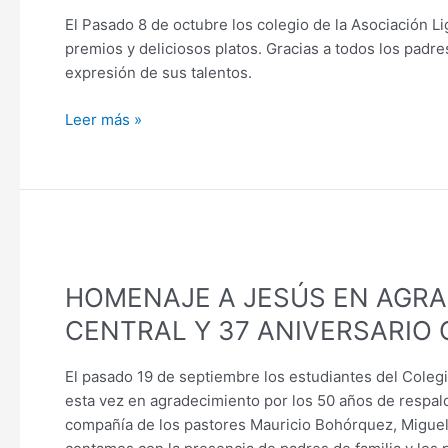
LA
El Pasado 8 de octubre los colegio de la Asociación Li
ASOCIACIÓN
premios y deliciosos platos. Gracias a todos los padr
LIGA
expresión de sus talentos.
DE
NUEVA
Leer más »
VIDA
(Colegio
Filadelfia
y
Colombo
HOMENAJE
Sueco
A
unidos)
HOMENAJE A JESÚS EN AGRAD
JESÚS
EN
CENTRAL Y 37 ANIVERSARIO 
AGRADECIMIENTO
POR
El pasado 19 de septiembre los estudiantes del Colegi
50
esta vez en agradecimiento por los 50 años de respaldo
ANIVERSARIO
compañía de los pastores Mauricio Bohórquez, Miguel 
IGLESIA