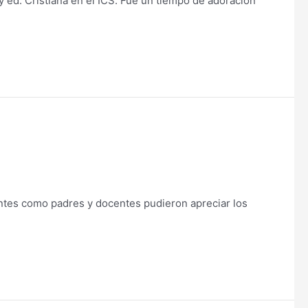
 ed. Cristiana en el ICS. Fue un tiempo de adoración
iantes como padres y docentes pudieron apreciar los